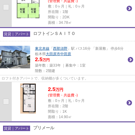
(管理費・共益費 -)
敷：0ヶ月｜礼：0ヶ月
所在階：1階
間取り：2DK
面積：34.78㎡
ロフトインＳＡＩＴＯ
賃貸｜アパート
東北本線
「
西那須野
」駅 バス16分 「新屋敷」 停歩6分
栃木県
大田原市
中田原
2.5
万円
築年数：築33年 ｜募集中：
1室
階数：2階建
ロフト付きアパートで、収納棚が多くついています。
2.5
万
円
(管理費・共益費 -)
敷：0ヶ月｜礼：0ヶ月
所在階：2階
間取り：1K
面積：14.90㎡
プリメール
賃貸｜アパート