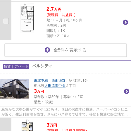
2.7
万
円
(管理費・共益費 -)
敷：0ヶ月｜礼：0ヶ月
所在階：2階
間取り：1K
面積：21.10㎡
全5件を表示する
ベルシティ
賃貸｜アパート
東北本線
「
西那須野
」駅 徒歩51分
栃木県
大田原市
中央
２丁目
3
万円
築年数：築30年 ｜募集中：
2室
階数：2階建
緑豊かな大型公園がすぐそばにあり、休日のお散歩に最適。スーパーやコンビニ
が近く、生活利便性も抜群。さらにバス停まで徒歩で、移動も快適な好立地で
す。
3
万
円
(管理費・共益費 2,000円)