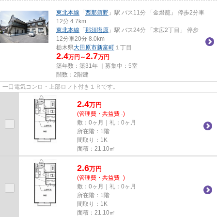
東北本線
「
西那須野
」駅 バス11分 「金燈籠」 停歩2分車
12分 4.7km
東北本線
「
那須塩原
」駅 バス24分 「末広2丁目」 停歩
12分車20分 8.0km
栃木県
大田原市
新富町
１丁目
2.4
2.7
万円～
万円
築年数：築31年 ｜募集中：
5室
階数：2階建
一口電気コンロ・上部ロフト付き１Ｒです。
2.4
万
円
(管理費・共益費 -)
敷：0ヶ月｜礼：0ヶ月
所在階：1階
間取り：1K
面積：21.10㎡
2.6
万
円
(管理費・共益費 -)
敷：0ヶ月｜礼：0ヶ月
所在階：1階
間取り：1K
面積：21.10㎡