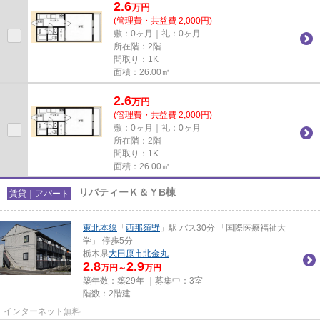
2.6
万
円
(管理費・共益費 2,000円)
敷：0ヶ月｜礼：0ヶ月
所在階：2階
間取り：1K
面積：26.00㎡
2.6
万
円
(管理費・共益費 2,000円)
敷：0ヶ月｜礼：0ヶ月
所在階：2階
間取り：1K
面積：26.00㎡
リバティーＫ＆ＹB棟
賃貸｜アパート
東北本線
「
西那須野
」駅 バス30分 「国際医療福祉大
学」 停歩5分
栃木県
大田原市
北金丸
2.8
2.9
万円～
万円
築年数：築29年 ｜募集中：
3室
階数：2階建
インターネット無料