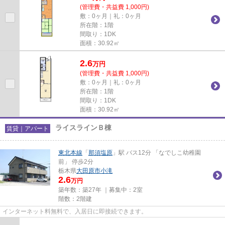
(管理費・共益費 1,000円)
敷：0ヶ月｜礼：0ヶ月
所在階：1階
間取り：1DK
面積：30.92㎡
2.6
万
円
(管理費・共益費 1,000円)
敷：0ヶ月｜礼：0ヶ月
所在階：1階
間取り：1DK
面積：30.92㎡
ライスラインＢ棟
賃貸｜アパート
東北本線
「
那須塩原
」駅 バス12分 「なでしこ幼稚園
前」 停歩2分
栃木県
大田原市
小滝
2.6
万円
築年数：築27年 ｜募集中：
2室
階数：2階建
インターネット料無料で、入居日に即接続できます。