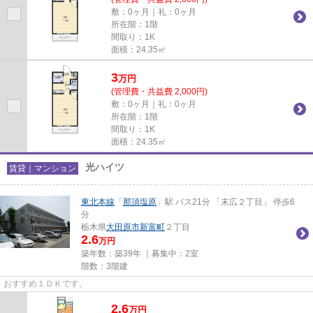
敷：0ヶ月｜礼：0ヶ月
所在階：1階
間取り：1K
面積：24.35㎡
3
万
円
(管理費・共益費 2,000円)
敷：0ヶ月｜礼：0ヶ月
所在階：1階
間取り：1K
面積：24.35㎡
光ハイツ
賃貸｜マンション
東北本線
「
那須塩原
」駅 バス21分 「末広２丁目」 停歩6
分
栃木県
大田原市
新富町
２丁目
2.6
万円
築年数：築39年 ｜募集中：
2室
階数：3階建
おすすめ１ＤＫです。
2.6
万
円