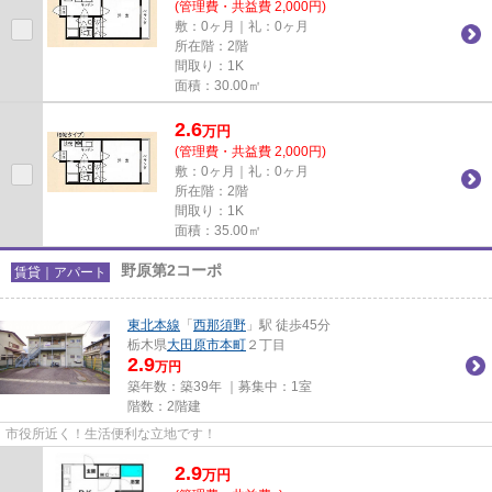
(管理費・共益費 2,000円)
敷：0ヶ月｜礼：0ヶ月
所在階：2階
間取り：1K
面積：30.00㎡
2.6
万
円
(管理費・共益費 2,000円)
敷：0ヶ月｜礼：0ヶ月
所在階：2階
間取り：1K
面積：35.00㎡
野原第2コーポ
賃貸｜アパート
東北本線
「
西那須野
」駅 徒歩45分
栃木県
大田原市
本町
２丁目
2.9
万円
築年数：築39年 ｜募集中：
1室
階数：2階建
市役所近く！生活便利な立地です！
2.9
万
円