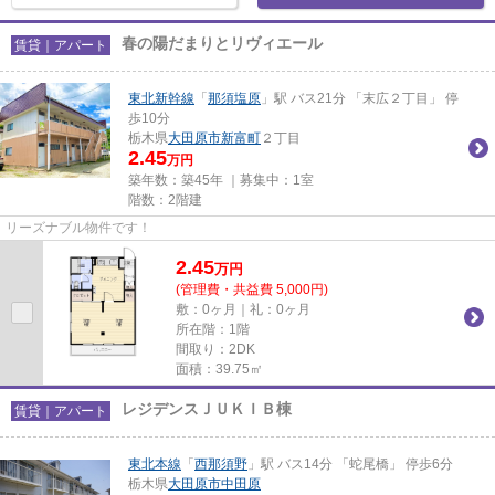
春の陽だまりとリヴィエール
賃貸｜アパート
東北新幹線
「
那須塩原
」駅 バス21分 「末広２丁目」 停
歩10分
栃木県
大田原市
新富町
２丁目
2.45
万円
築年数：築45年 ｜募集中：
1室
階数：2階建
リーズナブル物件です！
2.45
万
円
(管理費・共益費 5,000円)
敷：0ヶ月｜礼：0ヶ月
所在階：1階
間取り：2DK
面積：39.75㎡
レジデンスＪＵＫＩＢ棟
賃貸｜アパート
東北本線
「
西那須野
」駅 バス14分 「蛇尾橋」 停歩6分
栃木県
大田原市
中田原