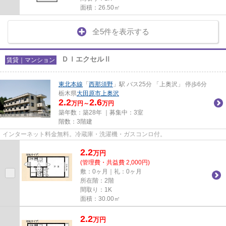
面積：26.50㎡
全5件を表示する
ＤＩエクセルⅡ
賃貸｜マンション
東北本線
「
西那須野
」駅 バス25分 「上奥沢」 停歩6分
栃木県
大田原市
上奥沢
2.2
2.6
万円～
万円
築年数：築28年 ｜募集中：
3室
階数：3階建
インターネット料金無料。冷蔵庫・洗濯機・ガスコンロ付。
2.2
万
円
(管理費・共益費 2,000円)
敷：0ヶ月｜礼：0ヶ月
所在階：2階
間取り：1K
面積：30.00㎡
2.2
万
円